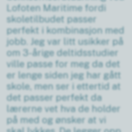
Lofoten Maritime fordi
skoletilbudet passer
perfekt i kombinasjon med
jobb. Jeg var litt usikker på
om 3-årige deltidsstudier
ville passe for meg da det
er lenge siden jeg har gått
skole, men ser i ettertid at
det passer perfekt da
lærerne vet hva de holder
på med og ønsker at vi
skal lykkes. De legger opp