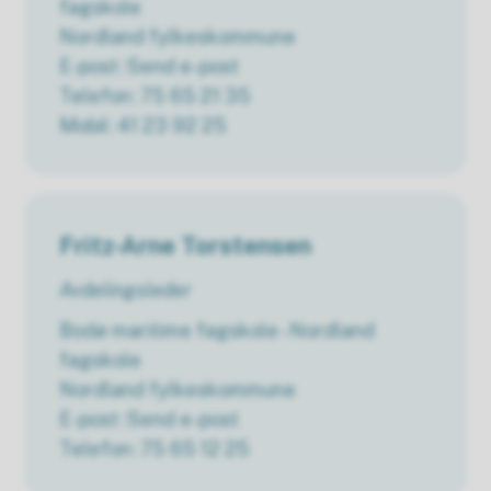
fagskole
Nordland fylkeskommune
E-post
Send e-post
Telefon
75 65 21 35
Mobil
41 23 92 25
Fritz-Arne Torstensen
Avdelingsleder
Bodø maritime fagskole - Nordland
fagskole
Nordland fylkeskommune
E-post
Send e-post
Telefon
75 65 12 25