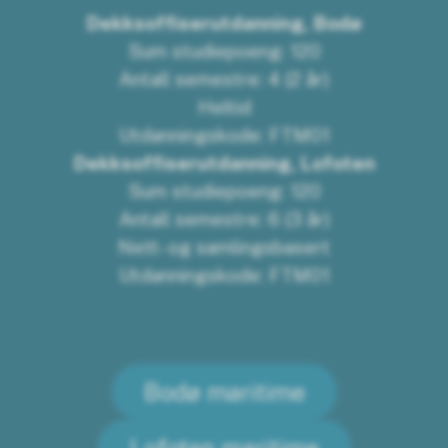
Dekksoffiserutdanning, Bodø
Sum studiepoeng: 120
Antall semestre: 4 (2 år)
Heltid
Utdanningskode: FTM01
Dekksoffiserutdanning, Lofoten
Sum studiepoeng: 120
Antall semestre: 6 (3 år)
Nett- og samlingsbasert
Utdanningskode: FTM01
Bodø maritime
Lofoten maritime