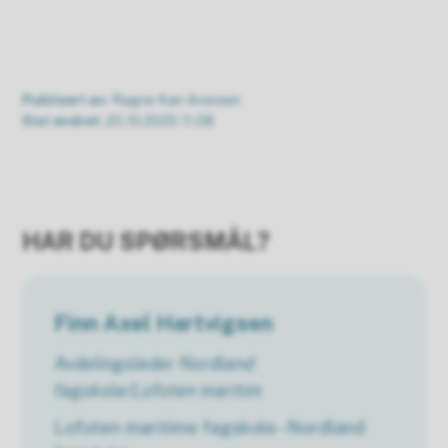
Publisert av
Ragne Kari Aronsen
Sist endret
20.10.2025 11.08
HAR DU SPØRSMÅL?
Finn Axel Hartvigsen
Avdelingsleder Nordland
fagskole/Lofoten maritim
Lofoten maritime fagskole - Nordland