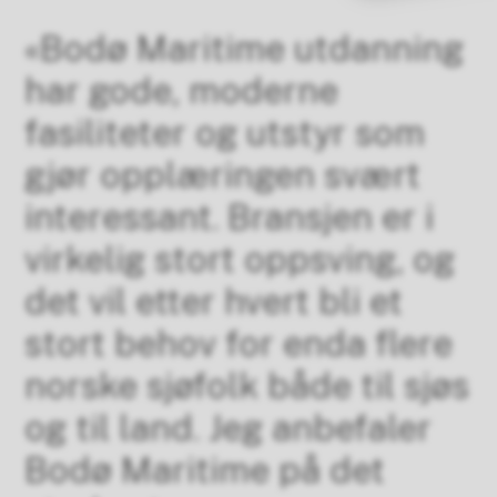
«Bodø Maritime utdanning
har gode, moderne
fasiliteter og utstyr som
gjør opplæringen svært
interessant. Bransjen er i
virkelig stort oppsving, og
det vil etter hvert bli et
stort behov for enda flere
norske sjøfolk både til sjøs
og til land. Jeg anbefaler
Bodø Maritime på det