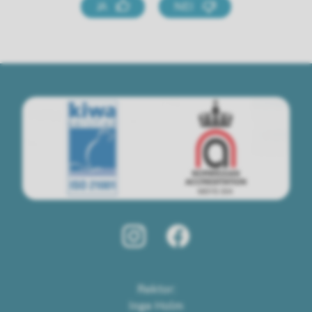
JA
NEI
Rektor:
Inge Holm