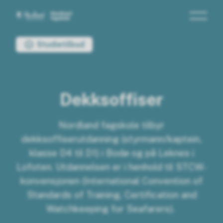
Nordland fagskole
Du er her:
Studietilbud
Dekksoffiser
Nordland fagskole tilbyr
dekksoffiserutdanning (styrmann/kaptein,
klasse D4 til D1) i Bodø og på Leknes i
Lofoten. Utdannelsen er i henhold til STCW-
konvensjonen (International Convention of
Standards of Training, Certification and
Watchkeeping for Seafarers).