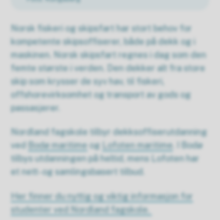
Norsk fiskeri og skipsfart har stort behov for
kompetente skipsoffiserer, både på dekk og i
maskinen. Norsk skipsfart regnes i dag som den
femte største i verden. Den dekker alt fra store
skip som krysser de syv hav, til fiskeri,
offshorevirksomhet og transport av gods og
passasjerer.
Nordland fagskole tilbyr dekksoffiserutdanning
ved
Bodø maritime
og
Lofoten maritime
. I Bodø
tilbys utdanningen på heltid, mens Lofoten har
et nett- og samlingsbasert tilbud.
Her finner du nyttig og viktig informasjon for
studenter ved Nordland fagskole.