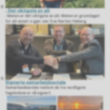
- Det viktigste av alt
- Maten er det viktigste av alt. Maten er grunnlaget
for alt annet vi gjør, sier Eva Narten Høberg.
Signerte samarbeidsavtale
Samarbeidsavtale mellom de tre nordligste
fagskolene er nå signert.