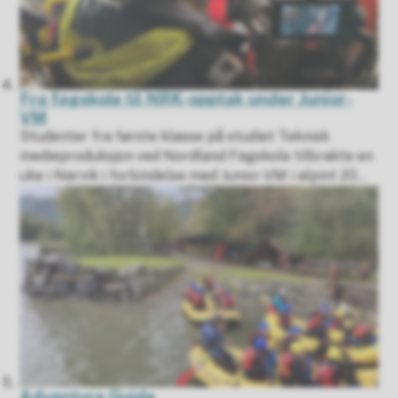
Fra fagskole til NRK-opptak under Junior-
VM
Studenter fra første klasse på studiet Teknisk
medieproduksjon ved Nordland Fagskole tilbrakte en
uke i Narvik i forbindelse med Junior-VM i alpint 20...
Adventure Guide