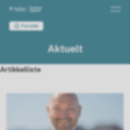
Nordland fagskole
Du er her:
Forside
Aktuelt
Artikkelliste