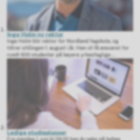
Inge Holm ny rektor
Inge Holm blir rektor for Nordland fagskole, og
tiltrer stillingen 1. august i år. Han vil få ansvaret for
rundt 600 studenter på høyere yrkesfaglige ...
Ledige studieplasser
Fra mandag 1. juni kl 09.00 kan du søke på ledige