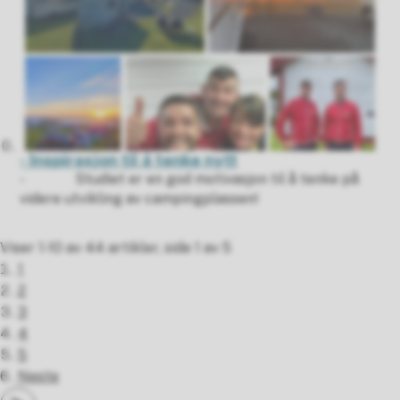
- Inspirasjon til å tenke nytt
- Studiet er en god motivasjon til å tenke på
videre utvikling av campingplassen!
Viser
1-10
av
44
artikler,
side
1
av
5
1
2
3
4
5
Neste