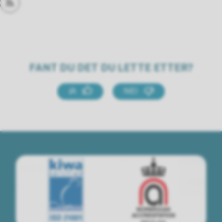
Abonner på RSS
FANT DU DET DU LETTE ETTER?
JA
NEI