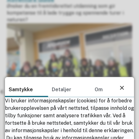
Ønsker du en fremtidsrettet utdanning som gir
kompetanse til å lede trygge og spennende turer i
naturen?
Samtykke
Detaljer
Om
Populært lederstudium
Vi bruker informasjonskapsler (cookies) for å forbedre
Hele 20 studenter er i gang ved «Bærekraftige
brukeropplevelsen på vårt nettsted, tilpasse innhold og
campingplasser – utvikling og drift»!
tilby funksjoner samt analysere trafikken vår. Ved å
fortsette å bruke nettstedet, samtykker du til vår bruk
av informasjonskapsler i henhold til denne erklæringen.
Du kan tilpasse bruk av informasjonskapsler under