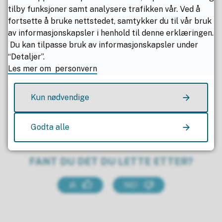
tilby funksjoner samt analysere trafikken vår. Ved å
fortsette å bruke nettstedet, samtykker du til vår bruk
av informasjonskapsler i henhold til denne erklæringen.
Du kan tilpasse bruk av informasjonskapsler under
Publisert av
Sigfinn Andersen
“Detaljer”.
Sist endret
10.12.2025 13.54
Les mer om personvern
Kun nødvendige
Godta alle
FANT DU DET DU LETTE ETTER?
JA
NEI