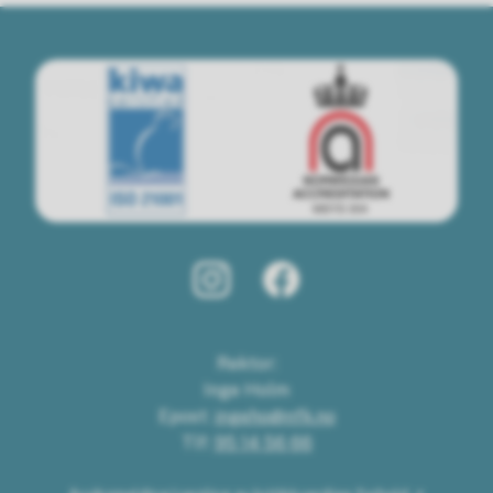
Rektor:
Inge Holm
Epost:
ingeho@nfk.no
Tlf:
95 14 56 66