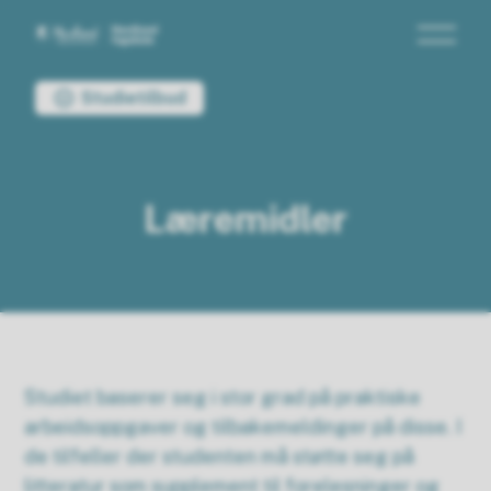
Nordland fagskole
Du er her:
Studietilbud
Læremidler
Studiet baserer seg i stor grad på praktiske
arbeidsoppgaver og tilbakemeldinger på disse. I
de tilfeller der studenten må støtte seg på
litteratur som supplement til forelesninger og