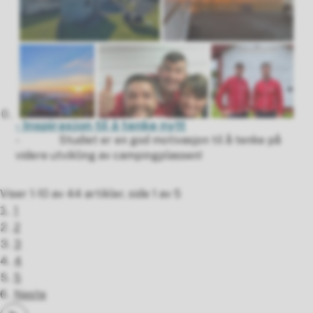
- Inspirasjon til å tenke nytt
- Studiet er en god motivasjon til å tenke på
videre utvikling av campingplassen!
Viser
1-10
av
44
artikler,
side
1
av
5
1
2
3
4
5
Neste