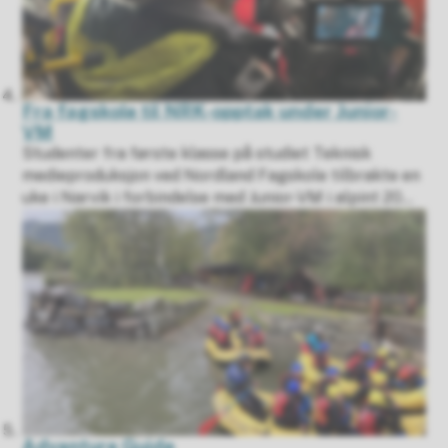
Fra fagskole til NRK-opptak under Junior-
VM
Studenter fra første klasse på studiet Teknisk
medieproduksjon ved Nordland Fagskole tilbrakte en
uke i Narvik i forbindelse med Junior-VM i alpint 20...
Adventure Guide