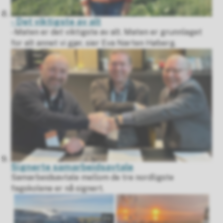
- Det viktigste av alt
- Maten er det viktigste av alt. Maten er grunnlaget
for alt annet vi gjør, sier Eva Narten Høberg.
Signerte samarbeidsavtale
Samarbeidsavtale mellom de tre nordligste
fagskolene er nå signert.