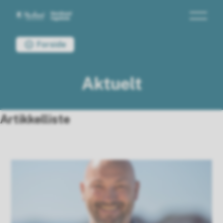
Nordland fagskole
Du er her:
Forside
Aktuelt
Artikkelliste