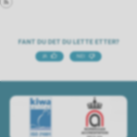
Abonner på RSS
FANT DU DET DU LETTE ETTER?
JA
NEI