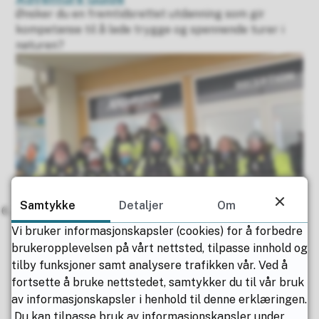
Ønsker du en fremtidsrettet utdanning som gir
kompetanse til å lede trygge og spennende turer i
naturen?
Samtykke
Detaljer
Om
Populært lederstudium
Vi bruker informasjonskapsler (cookies) for å forbedre
Hele 20 studenter er i gang ved «Bærekraftige
brukeropplevelsen på vårt nettsted, tilpasse innhold og
campingplasser – utvikling og drift»!
tilby funksjoner samt analysere trafikken vår. Ved å
fortsette å bruke nettstedet, samtykker du til vår bruk
av informasjonskapsler i henhold til denne erklæringen.
Du kan tilpasse bruk av informasjonskapsler under