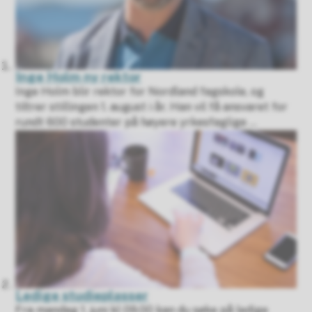
Inge Holm ny rektor
Inge Holm blir rektor for Nordland fagskole, og
tiltrer stillingen 1. august i år. Han vil få ansvaret for
rundt 600 studenter på høyere yrkesfaglige ...
Ledige studieplasser
Fra mandag 1. juni kl 09.00 kan du søke på ledige