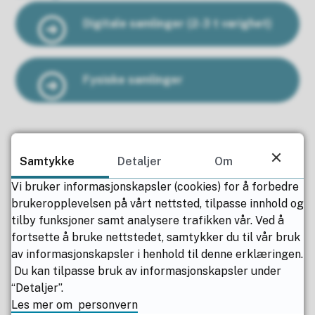
Digitale samlinger (2-3 t varighet)
Fysiske samlinger
Samtykke
Detaljer
Om
Studiet Bærekraftige matopplevelser tilbys av
Nordland fagskole sin avdeling
Vi bruker informasjonskapsler (cookies) for å forbedre
Opplevelsebasert reiseliv. Avdelingen tilbyr
brukeropplevelsen på vårt nettsted, tilpasse innhold og
også de nett- og samlingsbaserte studiene
tilby funksjoner samt analysere trafikken vår. Ved å
fortsette å bruke nettstedet, samtykker du til vår bruk
Bærekraftige campingplasser - utvikling og drift
,
av informasjonskapsler i henhold til denne erklæringen.
og
Reiseliv og opplevelser
, samt en rekke
kurs
.
Du kan tilpasse bruk av informasjonskapsler under
“Detaljer”.
Her finner du nyttig og viktig informasjon for
Les mer om personvern
studenter ved Nordland fagskole.