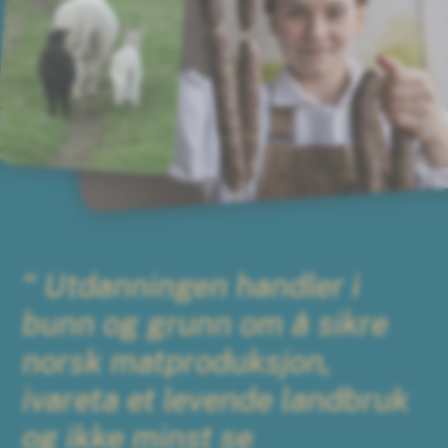
“ Utdanningen handler i
bunn og grunn om å sikre
norsk matproduksjon,
ivareta et levende landbruk
og ikke minst se