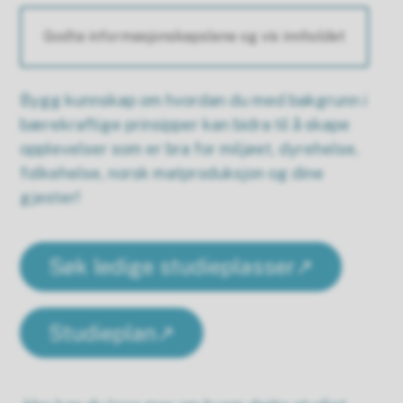
Godta informasjonskapslene og vis innholdet
Bygg kunnskap om hvordan du med bakgrunn i
bærekraftige prinsipper kan bidra til å skape
opplevelser som er bra for miljøet, dyrehelse,
folkehelse, norsk matproduksjon og dine
gjester!
Søk ledige studieplasser
Studieplan