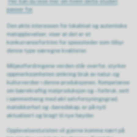
Her kan du lese mer om hvem dette studiet
passer for
.
Den økte interessen for lokalmat og autentiske
matopplevelser, viser at det er et
konkurransefortrinn for spisesteder som tilbyr
denne type særegne kvaliteter.
Miljøutfordringene verden står overfor, styrker
oppmerksomheten omkring bruk av natur- og
kulturverdier i denne produksjonen. Kompetanse
om bærekraftig matproduksjon og –forbruk, sett
i sammenheng med økt selvforsyningsgrad,
matsikkerhet og –beredskap, er på nytt
aktualisert og bragt til nye høyder.
Opplevelsesturisten vil gjerne komme nært på