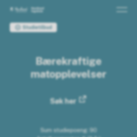
Nordland fagskole
Du er her:
Studietilbud
Bærekraftige
matopplevelser
Søk her
Sum studiepoeng: 90