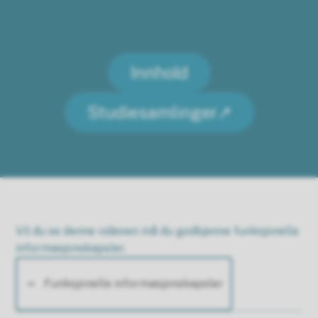
Innhold
Studiesamlinger
Vil du se denne videoen må du godkjenne funksjonelle
informasjonskapsler.
Funksjonelle informasjonskapsler