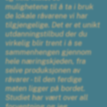
mulighetene til å ta i bruk
de lokale råvarene vi har
tilgjengelige. Det er et unikt
utdanningstilbud der du
virkelig blir trent i å se
sammenhengen gjennom
hele næringskjeden, fra
selve produksjonen av
råvarer - til den ferdige
maten ligger på bordet.
Studiet har vært over all
forventning og jeg