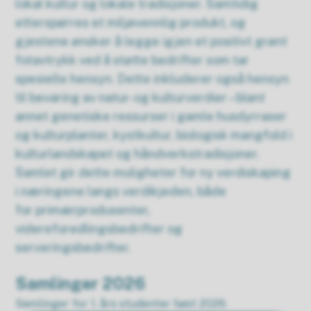
lokal kultur og lokale tradisjoner. Samtidig
etterspørres et miljøvennlig produkt, og
gjestene ønsker å legge igjen et positivt grønt
fotavtrykk ved å støtte bedrifter som tar
spesielle hensyn. Dette inkluderer også hensyn
til bevaring av natur- og kulturverdier – blant
annet genetiske ressurser i gamle husdyrraser
og kulturplanter, kystkultur, biologisk mangfold i
kulturlandskapet og håndverkstradisjoner.
Samlet gir dette muligheter for ny verdiskaping
i næringene langs verdikjeden, både
for primærprodusenter,
videreforedlingsbedrifter og
serveringsbedrifter.
Samlinger 2026
Samlinger for 1. års studenter høst 2026.