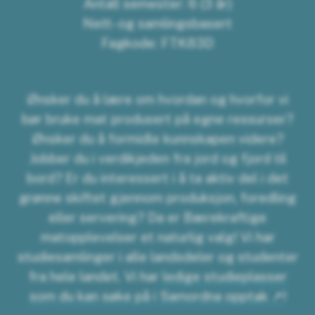
Antall semester: 6 (3 år)
Nett- og samlingsbasert
Fagkode: FTK83D
Ønsker du å lære om hvordan og hvorfor vi
bør bruke mat produsert på egne ressurser?
Ønsker du å formidle kunnskapen videre?
Jobber du i verdikjeden fra jord og fjord til
bord? Er du interessert i å ta aktiv del i det
grønne skiftet gjennom produksjon, foredling
eller servering? Da er Bærekraftige
matopplevelser et naturlig valg! Vi har
studiesamlinger i alle landsdeler og studenter
fra hele landet. Vi har
ledige studieplasser
som du kan søke på i Samordna opptak
!