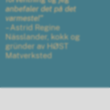
anbefaler det på det
varmeste!”
– Astrid Regine
Nässlander, kokk og
gründer av HØST
Matverksted