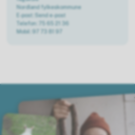
Nordland fylkeskommune
E-post
Send e-post
Telefon
75 65 21 36
Mobil
97 73 81 97