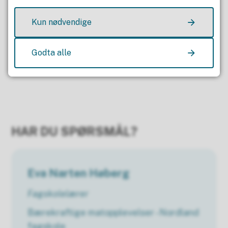
Kun nødvendige
Godta alle
Publisert av
Ragne Kari Aronsen
Sist endret
06.07.2026 12.51
HAR DU SPØRSMÅL?
Eva Narten Høberg
Fagskolelærer
Bærekraftige matopplevelser - Nordland
fagskole